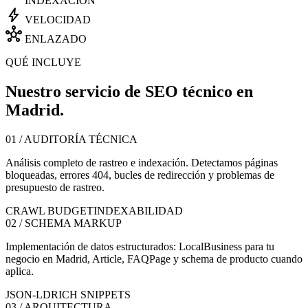
INDEXACIÓN
bolt
VELOCIDAD
hub
ENLAZADO
QUÉ INCLUYE
Nuestro servicio de SEO técnico en
Madrid.
01 / AUDITORÍA TÉCNICA
Análisis completo de rastreo e indexación. Detectamos páginas
bloqueadas, errores 404, bucles de redirección y problemas de
presupuesto de rastreo.
CRAWL BUDGET
INDEXABILIDAD
02 / SCHEMA MARKUP
Implementación de datos estructurados: LocalBusiness para tu
negocio en Madrid, Article, FAQPage y schema de producto cuando
aplica.
JSON-LD
RICH SNIPPETS
03 / ARQUITECTURA