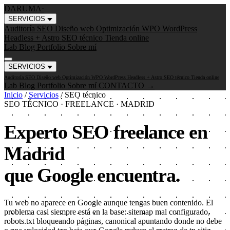
DARUMA
·
SERVICIOS
Auditoría SEO
Diseño web
Optimización WPO
WordPress
Headless + Astro
SEO técnico
Tienda online
Lab
Blog
Portfolio
Sobre mí
SERVICIOS
Auditoría SEO
Diseño web
Optimización WPO
WordPress Headless + Astro
SEO técnico
Tienda online
Lab
Blog
Portfolio
Sobre mí
CONTACTO →
Inicio
/
Servicios
/
SEO técnico
SEO TÉCNICO · FREELANCE · MADRID
Experto SEO freelance en
Madrid
que Google encuentra.
Tu web no aparece en Google aunque tengas buen contenido. El
problema casi siempre está en la base: sitemap mal configurado,
robots.txt bloqueando páginas, canonical apuntando donde no debe