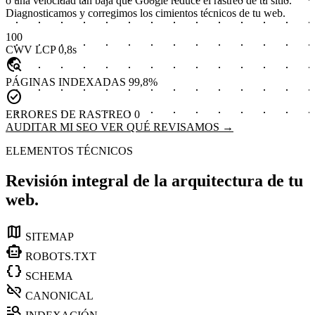
o una velocidad tan baja que Google reduce el rastreo de tu sitio.
Diagnosticamos y corregimos los cimientos técnicos de tu web.
100
CWV LCP
0,8s
travel_explore
PÁGINAS INDEXADAS
99,8%
check_circle
ERRORES DE RASTREO
0
AUDITAR MI SEO
VER QUÉ REVISAMOS →
ELEMENTOS TÉCNICOS
Revisión integral de la arquitectura de tu
web.
map
SITEMAP
smart_toy
ROBOTS.TXT
data_object
SCHEMA
link_off
CANONICAL
manage_search